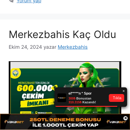
Yorum yap
Merkezbahis Kaç Oldu
Ekim 24, 2024
yazar
Merkezbahis
×