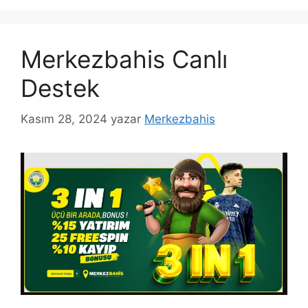
Merkezbahis Canlı
Destek
Kasım 28, 2024
yazar
Merkezbahis