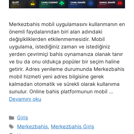
Merkezbahis mobil uygulamasını kullanmanın en
önemli faydalarından biri alan adındaki
değişikliklerden etkilenmemesidir. Mobil
uygulama, istediğiniz zaman ve istediğiniz
yerden çevrimiçi bahis oynamanıza olanak tanır
ve bu da onu oldukça popüler bir seçim haline
getirir. Adres yenileme durumunda Merkezbahis
mobil hizmeti yeni adres bilgisine gerek
kalmadan otomatik ve sürekli olarak kullanıma
sunulur. Online bahis platformunun mobil …
Devamını oku
Kategoriler
Giriş
Etiketler
Merkezbahis
,
Merkezbahis Giriş