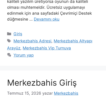
kaliteli yazılım üretiyorsa oyunun da kaliteli
olması muhtemeldir. Ücretsiz uygulamayı
edinmek için ana sayfadaki Çevrimiçi Destek
düğmesine …
Devamını oku
Kategoriler
Giriş
Etiketler
Merkezbahis Adresi
,
Merkezbahis Altyapı
Arayüz
,
Merkezbahis Vip Turnuva
Yorum yap
Merkezbahis Giriş
Temmuz 15, 2026
yazar
Merkezbahis