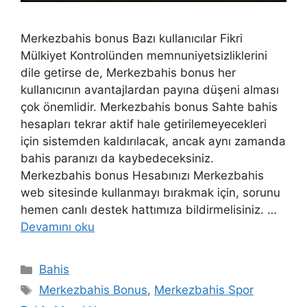
Merkezbahis bonus Bazı kullanıcılar Fikri
Mülkiyet Kontrolünden memnuniyetsizliklerini
dile getirse de, Merkezbahis bonus her
kullanıcının avantajlardan payına düşeni alması
çok önemlidir. Merkezbahis bonus Sahte bahis
hesapları tekrar aktif hale getirilemeyecekleri
için sistemden kaldırılacak, ancak aynı zamanda
bahis paranızı da kaybedeceksiniz.
Merkezbahis bonus Hesabınızı Merkezbahis
web sitesinde kullanmayı bırakmak için, sorunu
hemen canlı destek hattımıza bildirmelisiniz. …
Devamını oku
Kategoriler
Bahis
Etiketler
Merkezbahis Bonus
,
Merkezbahis Spor