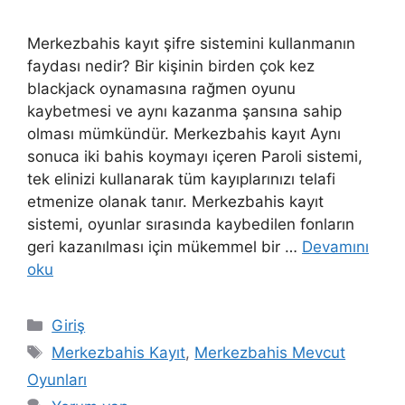
Merkezbahis kayıt şifre sistemini kullanmanın
faydası nedir? Bir kişinin birden çok kez
blackjack oynamasına rağmen oyunu
kaybetmesi ve aynı kazanma şansına sahip
olması mümkündür. Merkezbahis kayıt Aynı
sonuca iki bahis koymayı içeren Paroli sistemi,
tek elinizi kullanarak tüm kayıplarınızı telafi
etmenize olanak tanır. Merkezbahis kayıt
sistemi, oyunlar sırasında kaybedilen fonların
geri kazanılması için mükemmel bir …
Devamını
oku
Kategoriler
Giriş
Etiketler
Merkezbahis Kayıt
,
Merkezbahis Mevcut
Oyunları