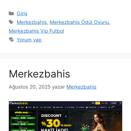
Kategoriler
Giriş
Etiketler
Merkezbahis
,
Merkezbahis Ödül Oyunu
,
Merkezbahis Vip Futbol
Yorum yap
Merkezbahis
Ağustos 20, 2025
yazar
Merkezbahis