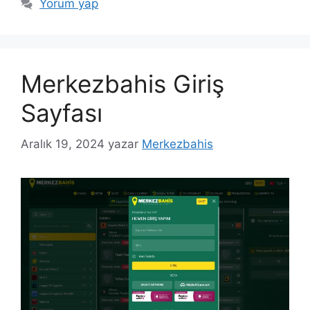
Yorum yap
Merkezbahis Giriş
Sayfası
Aralık 19, 2024
yazar
Merkezbahis