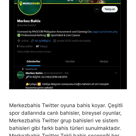
Merkezbahis Twitter oyuna bahis koyar. Çeşitli
spor dallarında canlı bahisler, bireysel oyunlar,
Merkezbahis Twitter grup bahisleri ve sistem
bahisleri gibi farklı bahis türleri sunulmaktadır.
Merkezbahis Twitter Tekli bahis seçeneği her