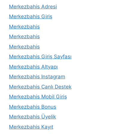
Merkezbahis Adresi
Merkezbahis Giriş
Merkezbahis
Merkezbahis
Merkezbahis
Merkezbahis Giriş Sayfası
Merkezbahis Altyapı
Merkezbahis Instagram
Merkezbahis Canlı Destek
Merkezbahis Mobil Giriş
Merkezbahis Bonus
Merkezbahis Üyelik
Merkezbahis Kayıt