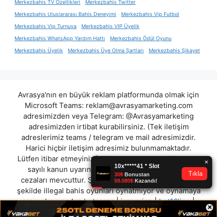
Merkezbahis TV Özellikleri
Merkezbahis Twitter
Merkezbahis Uluslararası Bahis Deneyimi
Merkezbahis Vip Futbol
Merkezbahis Vip Turnuva
Merkezbahis VIP Üyelik
Merkezbahis WhatsApp Yardım Hattı
Merkezbahis Ödül Oyunu
Merkezbahis Üyelik
Merkezbahis Üye Olma Şartları
Merkezbahis Şikayet
Avrasya'nın en büyük reklam platformunda olmak için
Microsoft Teams:
reklam@avrasyamarketing.com
adresimizden veya Telegram: @Avrasyamarketing
adresimizden irtibat kurabilirsiniz. (Tek iletişim
adreslerimiz teams / telegram ve mail adresimizdir.
Harici hiçbir iletişim adresimiz bulunmamaktadır.
Lütfen itibar etmeyiniz.) Türkiye yasalarına göre 7258
sayılı kanun uyarınca yasa dışı bahis oynamanın
cezaları mevcuttur. Şu an bulunduğunuz site hiç bir
şekilde illegal bahis oyunları oynatmıyor ve oynamaya
aracı olmuyordur.
betgross
|
jascasino
|
bet10line
|
×
betmetre
|
betmoney
|
betesbet
|
sonicbet
|
jojova