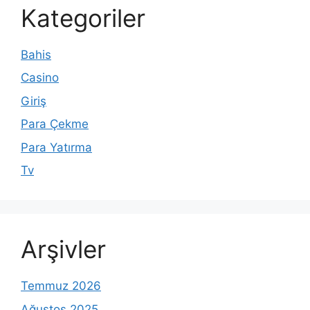
Kategoriler
Bahis
Casino
Giriş
Para Çekme
Para Yatırma
Tv
Arşivler
Temmuz 2026
Ağustos 2025