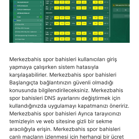
Merkezbahis spor bahisleri kullanıcıları giriş
yapmaya çalışırken sistem hatasıyla
karşılaşabilirler. Merkezbahis spor bahisleri
Başlangıçta bağlantınızın güvenli olmadığı
konusunda bilgilendirileceksiniz. Merkezbahis
spor bahisleri DNS ayarlarını değiştirmek için
kullandığınızda uygulamayı kapatmanızı öneririz.
Merkezbahis spor bahisleri Ayrıca tarayıcınızı
temizleyin ve web sitesine gizli bir sekme
aracılığıyla erişin. Merkezbahis spor bahisleri
canlı maçların izlenmesi için herhangi bir ücret