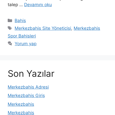
talep …
Devamını oku
Kategoriler
Bahis
Etiketler
Merkezbahis Site Yöneticisi
,
Merkezbahis
Spor Bahisleri
Yorum yap
Son Yazılar
Merkezbahis Adresi
Merkezbahis Giriş
Merkezbahis
Merkezbahis