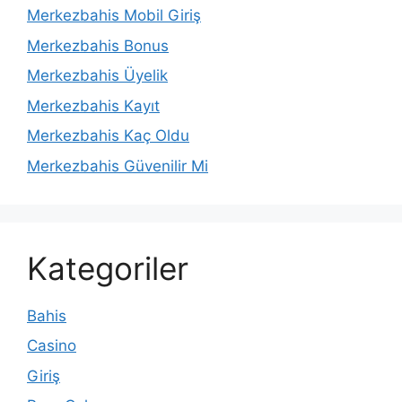
Merkezbahis Mobil Giriş
Merkezbahis Bonus
Merkezbahis Üyelik
Merkezbahis Kayıt
Merkezbahis Kaç Oldu
Merkezbahis Güvenilir Mi
Kategoriler
Bahis
Casino
Giriş