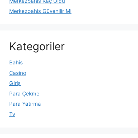
Merkezbahis Kaç Oldu
Merkezbahis Güvenilir Mi
Kategoriler
Bahis
Casino
Giriş
Para Çekme
Para Yatırma
Tv