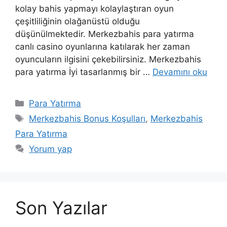
kolay bahis yapmayı kolaylaştıran oyun
çeşitliliğinin olağanüstü olduğu
düşünülmektedir. Merkezbahis para yatırma
canlı casino oyunlarına katılarak her zaman
oyuncuların ilgisini çekebilirsiniz. Merkezbahis
para yatırma İyi tasarlanmış bir …
Devamını oku
Kategoriler
Para Yatırma
Etiketler
Merkezbahis Bonus Koşulları
,
Merkezbahis
Para Yatırma
Yorum yap
Son Yazılar