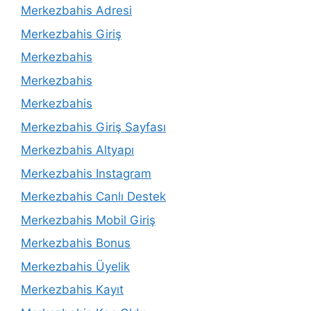
Merkezbahis Adresi
Merkezbahis Giriş
Merkezbahis
Merkezbahis
Merkezbahis
Merkezbahis Giriş Sayfası
Merkezbahis Altyapı
Merkezbahis Instagram
Merkezbahis Canlı Destek
Merkezbahis Mobil Giriş
Merkezbahis Bonus
Merkezbahis Üyelik
Merkezbahis Kayıt