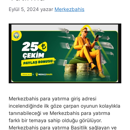
Eylül 5, 2024
yazar
Merkezbahis
Merkezbahis para yatırma giriş adresi
incelendiğinde ilk göze çarpan oyunun kolaylıkla
tanınabileceği ve Merkezbahis para yatırma
farklı bir temaya sahip olduğu görülüyor.
Merkezbahis para yatırma Basitlik sağlayan ve