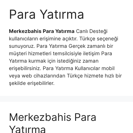
Para Yatırma
Merkezbahis Para Yatırma
Canlı Desteği
kullanıcıların erişimine açıktır. Türkçe seçeneği
sunuyoruz. Para Yatırma Gerçek zamanlı bir
müşteri hizmetleri temsilcisiyle iletişim Para
Yatırma kurmak için istediğiniz zaman
erişebilirsiniz. Para Yatırma Kullanıcılar mobil
veya web cihazlarından Türkçe hizmete hızlı bir
şekilde erişebilirler.
Merkezbahis Para
Yatırma