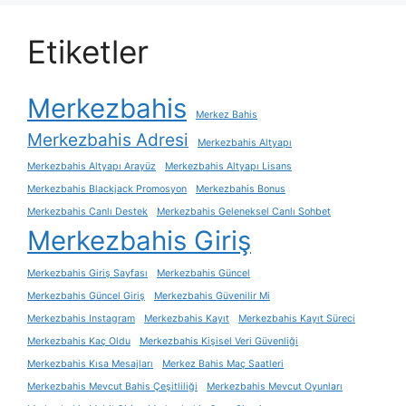
Etiketler
Merkezbahis
Merkez Bahis
Merkezbahis Adresi
Merkezbahis Altyapı
Merkezbahis Altyapı Arayüz
Merkezbahis Altyapı Lisans
Merkezbahis Blackjack Promosyon
Merkezbahis Bonus
Merkezbahis Canlı Destek
Merkezbahis Geleneksel Canlı Sohbet
Merkezbahis Giriş
Merkezbahis Giriş Sayfası
Merkezbahis Güncel
Merkezbahis Güncel Giriş
Merkezbahis Güvenilir Mi
Merkezbahis Instagram
Merkezbahis Kayıt
Merkezbahis Kayıt Süreci
Merkezbahis Kaç Oldu
Merkezbahis Kişisel Veri Güvenliği
Merkezbahis Kısa Mesajları
Merkez Bahis Maç Saatleri
Merkezbahis Mevcut Bahis Çeşitliliği
Merkezbahis Mevcut Oyunları