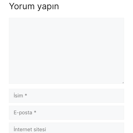
Yorum yapın
Yorum
İsim
E-
posta
İnternet