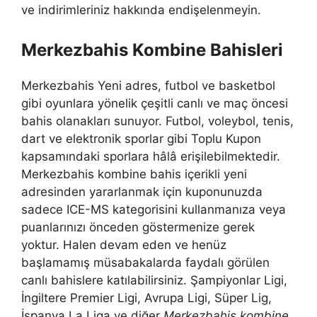
ve indirimleriniz hakkında endişelenmeyin.
Merkezbahis Kombine Bahisleri
Merkezbahis Yeni adres, futbol ve basketbol
gibi oyunlara yönelik çeşitli canlı ve maç öncesi
bahis olanakları sunuyor. Futbol, ​​voleybol, tenis,
dart ve elektronik sporlar gibi Toplu Kupon
kapsamındaki sporlara hâlâ erişilebilmektedir.
Merkezbahis kombine bahis içerikli yeni
adresinden yararlanmak için kuponunuzda
sadece ICE-MS kategorisini kullanmanıza veya
puanlarınızı önceden göstermenize gerek
yoktur. Halen devam eden ve henüz
başlamamış müsabakalarda faydalı görülen
canlı bahislere katılabilirsiniz. Şampiyonlar Ligi,
İngiltere Premier Ligi, Avrupa Ligi, Süper Lig,
İspanya La Liga ve diğer
Merkezbahis kombine