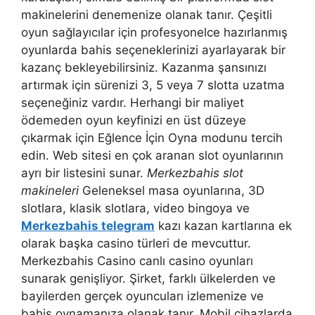
makinelerini denemenize olanak tanır. Çeşitli
oyun sağlayıcılar için profesyonelce hazırlanmış
oyunlarda bahis seçeneklerinizi ayarlayarak bir
kazanç bekleyebilirsiniz. Kazanma şansınızı
artırmak için sürenizi 3, 5 veya 7 slotta uzatma
seçeneğiniz vardır. Herhangi bir maliyet
ödemeden oyun keyfinizi en üst düzeye
çıkarmak için Eğlence İçin Oyna modunu tercih
edin. Web sitesi en çok aranan slot oyunlarının
ayrı bir listesini sunar.
Merkezbahis slot
makineleri
Geleneksel masa oyunlarına, 3D
slotlara, klasik slotlara, video bingoya ve
Merkezbahis telegram
kazı kazan kartlarına ek
olarak başka casino türleri de mevcuttur.
Merkezbahis Casino canlı casino oyunları
sunarak genişliyor. Şirket, farklı ülkelerden ve
bayilerden gerçek oyuncuları izlemenize ve
bahis oynamanıza olanak tanır. Mobil cihazlarda