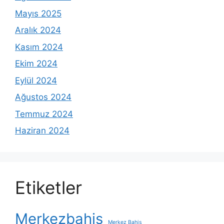
Mayıs 2025
Aralık 2024
Kasım 2024
Ekim 2024
Eylül 2024
Ağustos 2024
Temmuz 2024
Haziran 2024
Etiketler
Merkezbahis
Merkez Bahis