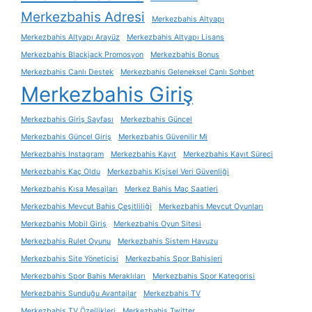
Merkezbahis Adresi
Merkezbahis Altyapı
Merkezbahis Altyapı Arayüz
Merkezbahis Altyapı Lisans
Merkezbahis Blackjack Promosyon
Merkezbahis Bonus
Merkezbahis Canlı Destek
Merkezbahis Geleneksel Canlı Sohbet
Merkezbahis Giriş
Merkezbahis Giriş Sayfası
Merkezbahis Güncel
Merkezbahis Güncel Giriş
Merkezbahis Güvenilir Mi
Merkezbahis Instagram
Merkezbahis Kayıt
Merkezbahis Kayıt Süreci
Merkezbahis Kaç Oldu
Merkezbahis Kişisel Veri Güvenliği
Merkezbahis Kısa Mesajları
Merkez Bahis Maç Saatleri
Merkezbahis Mevcut Bahis Çeşitliliği
Merkezbahis Mevcut Oyunları
Merkezbahis Mobil Giriş
Merkezbahis Oyun Sitesi
Merkezbahis Rulet Oyunu
Merkezbahis Sistem Havuzu
Merkezbahis Site Yöneticisi
Merkezbahis Spor Bahisleri
Merkezbahis Spor Bahis Meraklıları
Merkezbahis Spor Kategorisi
Merkezbahis Sunduğu Avantajlar
Merkezbahis TV
Merkezbahis TV Özellikleri
Merkezbahis Twitter