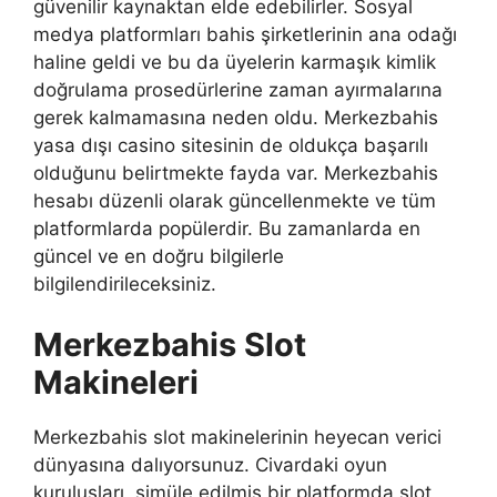
güvenilir kaynaktan elde edebilirler. Sosyal
medya platformları bahis şirketlerinin ana odağı
haline geldi ve bu da üyelerin karmaşık kimlik
doğrulama prosedürlerine zaman ayırmalarına
gerek kalmamasına neden oldu. Merkezbahis
yasa dışı casino sitesinin de oldukça başarılı
olduğunu belirtmekte fayda var. Merkezbahis
hesabı düzenli olarak güncellenmekte ve tüm
platformlarda popülerdir. Bu zamanlarda en
güncel ve en doğru bilgilerle
bilgilendirileceksiniz.
Merkezbahis Slot
Makineleri
Merkezbahis slot makinelerinin heyecan verici
dünyasına dalıyorsunuz. Civardaki oyun
kuruluşları, simüle edilmiş bir platformda slot