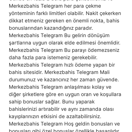
Merkezbahis Telegram her para çekme
yönteminin farklı limitleri olabilir. Nakit çekerken
dikkat etmeniz gereken en önemli nokta, bahis
bonuslarından kazandığınız paradır.
Merkezbahis Telegram Bu gelirin dönüşüm
şartlarına uygun olarak elde edilmesi önemlidir.
Merkezbahis Telegram Bu parayı ödemezseniz
daha fazla para istemeniz gerekebilir.
Merkezbahis Telegram hızlı ödeme yapan bir
bahis sitesidir. Merkezbahis Telegram Mali
durumunuz ve kazancınız her zaman güvende.
Merkezbahis Telegram anlaşılması kolay ve
diğer şirketlere göre en uygun oran ve koşullara
sahip bonuslar sağlar. Bunu yaparak
bahislerinizi artırabilir ve aynı zamanda olası
kayıplarınızın etkisini de azaltabilirsiniz.
Merkezbahis Telegram Hoş geldin bonusları ve
bonusları gibi özel bonuslar özellikle başarılıdır.