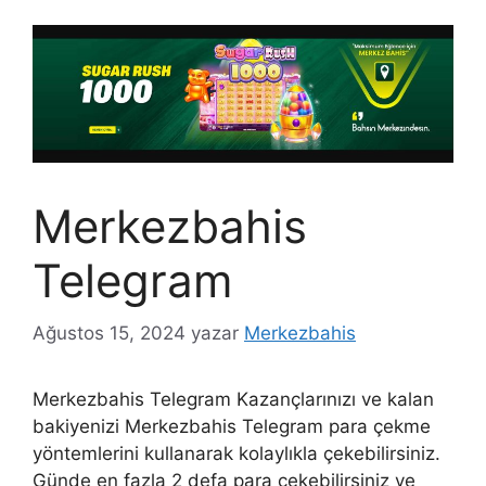
Merkezbahis
Telegram
Ağustos 15, 2024
yazar
Merkezbahis
Merkezbahis Telegram Kazançlarınızı ve kalan
bakiyenizi Merkezbahis Telegram para çekme
yöntemlerini kullanarak kolaylıkla çekebilirsiniz.
Günde en fazla 2 defa para çekebilirsiniz ve